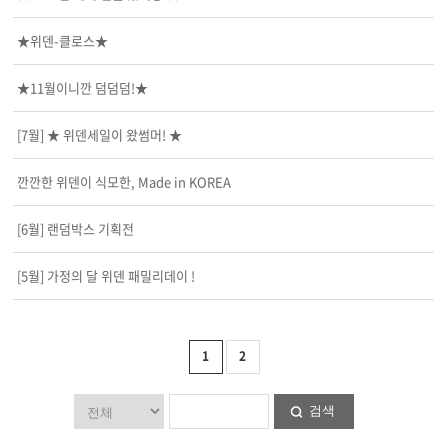
★위덴-클로스★
★11월이니깐 덤덤덤!★
[7월] ★ 위덴세일이 왔썸머! ★
깐깐한 위덴이 식모한, Made in KOREA
[6월] 랜덤박스 기획전
[5월] 가정의 달 위덴 패밀리데이 !
1
2
검색