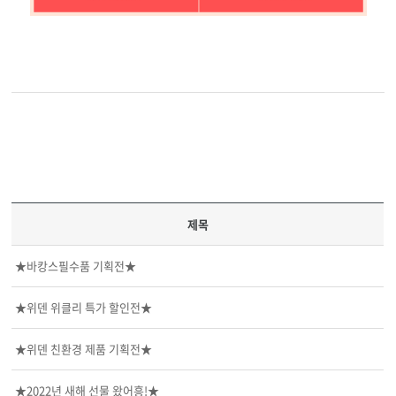
제목
★바캉스필수품 기획전★
★위덴 위클리 특가 할인전★
★위덴 친환경 제품 기획전★
★2022년 새해 선물 왔어흥!★